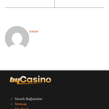
yazar
Yararlı Bağlantılar
Sitemap