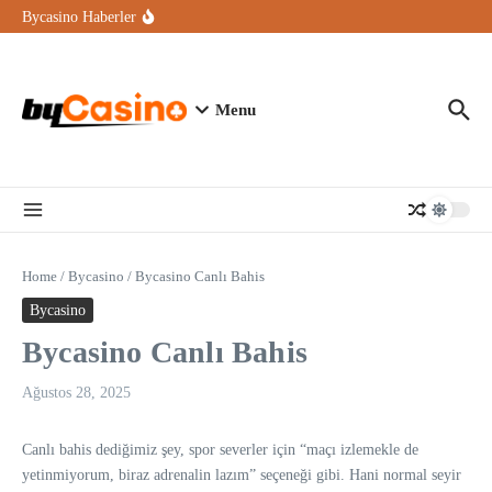
İçeriğe atla
Bycasino Casino Oyunları
Bycasino Haberler
Bycasino Spor Turnuvası
Bycasino Slot Turnuvası
Menu
Home
/
Bycasino
/
Bycasino Canlı Bahis
Bycasino
Bycasino Canlı Bahis
Ağustos 28, 2025
Canlı bahis dediğimiz şey, spor severler için “maçı izlemekle de
yetinmiyorum, biraz adrenalin lazım” seçeneği gibi. Hani normal seyir