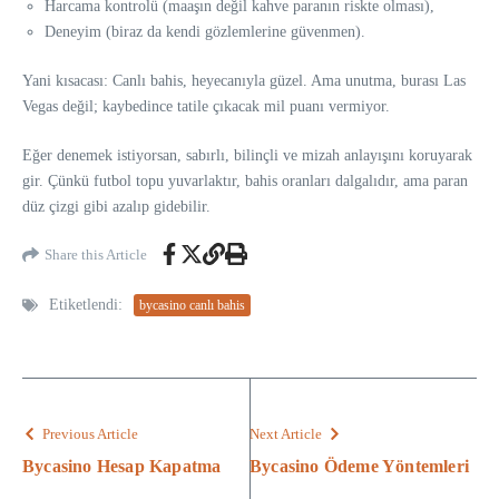
Harcama kontrolü (maaşın değil kahve paranın riskte olması),
Deneyim (biraz da kendi gözlemlerine güvenmen).
Yani kısacası: Canlı bahis, heyecanıyla güzel. Ama unutma, burası Las
Vegas değil; kaybedince tatile çıkacak mil puanı vermiyor.
Eğer denemek istiyorsan, sabırlı, bilinçli ve mizah anlayışını koruyarak
gir. Çünkü futbol topu yuvarlaktır, bahis oranları dalgalıdır, ama paran
düz çizgi gibi azalıp gidebilir.
Share this Article
Etiketlendi:
bycasino canlı bahis
Previous Article
Next Article
Bycasino Hesap Kapatma
Bycasino Ödeme Yöntemleri