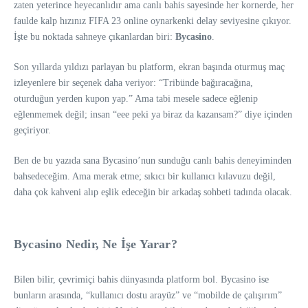
zaten yeterince heyecanlıdır ama canlı bahis sayesinde her kornerde, her
faulde kalp hızınız FIFA 23 online oynarkenki delay seviyesine çıkıyor.
İşte bu noktada sahneye çıkanlardan biri:
Bycasino
.
Son yıllarda yıldızı parlayan bu platform, ekran başında oturmuş maç
izleyenlere bir seçenek daha veriyor: “Tribünde bağıracağına,
oturduğun yerden kupon yap.” Ama tabi mesele sadece eğlenip
eğlenmemek değil; insan “eee peki ya biraz da kazansam?” diye içinden
geçiriyor.
Ben de bu yazıda sana Bycasino’nun sunduğu canlı bahis deneyiminden
bahsedeceğim. Ama merak etme; sıkıcı bir kullanıcı kılavuzu değil,
daha çok kahveni alıp eşlik edeceğin bir arkadaş sohbeti tadında olacak.
Bycasino Nedir, Ne İşe Yarar?
Bilen bilir, çevrimiçi bahis dünyasında platform bol. Bycasino ise
bunların arasında, “kullanıcı dostu arayüz” ve “mobilde de çalışırım”