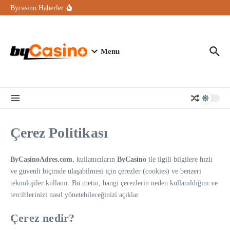
İçeriğe atla
Bycasino Casino Oyunları
Bycasino Haberler
Bycasino Spor Turnuvası
Bycasino Slot Turnuvası
Menu
Çerez Politikası
ByCasinoAdres.com
, kullanıcıların
ByCasino
ile ilgili bilgilere hızlı
ve güvenli biçimde ulaşabilmesi için çerezler (cookies) ve benzeri
teknolojiler kullanır. Bu metin; hangi çerezlerin neden kullanıldığını ve
tercihlerinizi nasıl yönetebileceğinizi açıklar.
Çerez nedir?