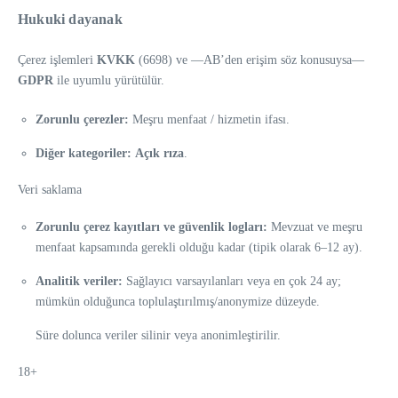
Hukuki dayanak
Çerez işlemleri
KVKK
(6698) ve —AB’den erişim söz konusuysa—
GDPR
ile uyumlu yürütülür.
Zorunlu çerezler:
Meşru menfaat / hizmetin ifası.
Diğer kategoriler:
Açık rıza
.
Veri saklama
Zorunlu çerez kayıtları ve güvenlik logları:
Mevzuat ve meşru
menfaat kapsamında gerekli olduğu kadar (tipik olarak 6–12 ay).
Analitik veriler:
Sağlayıcı varsayılanları veya en çok 24 ay;
mümkün olduğunca toplulaştırılmış/anonymize düzeyde.
Süre dolunca veriler silinir veya anonimleştirilir.
18+