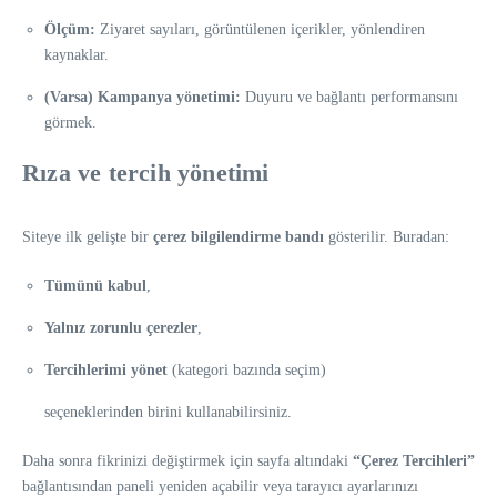
Ölçüm:
Ziyaret sayıları, görüntülenen içerikler, yönlendiren
kaynaklar.
(Varsa) Kampanya yönetimi:
Duyuru ve bağlantı performansını
görmek.
Rıza ve tercih yönetimi
Siteye ilk gelişte bir
çerez bilgilendirme bandı
gösterilir. Buradan:
Tümünü kabul
,
Yalnız zorunlu çerezler
,
Tercihlerimi yönet
(kategori bazında seçim)
seçeneklerinden birini kullanabilirsiniz.
Daha sonra fikrinizi değiştirmek için sayfa altındaki
“Çerez Tercihleri”
bağlantısından paneli yeniden açabilir veya tarayıcı ayarlarınızı