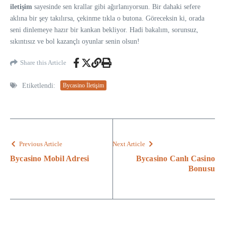
iletişim
sayesinde sen krallar gibi ağırlanıyorsun. Bir dahaki sefere
aklına bir şey takılırsa, çekinme tıkla o butona. Göreceksin ki, orada
seni dinlemeye hazır bir kankan bekliyor. Hadi bakalım, sorunsuz,
sıkıntısız ve bol kazançlı oyunlar senin olsun!
Share this Article
Etiketlendi:
Bycasino İletişim
Previous Article
Next Article
Bycasino Mobil Adresi
Bycasino Canlı Casino
Bonusu