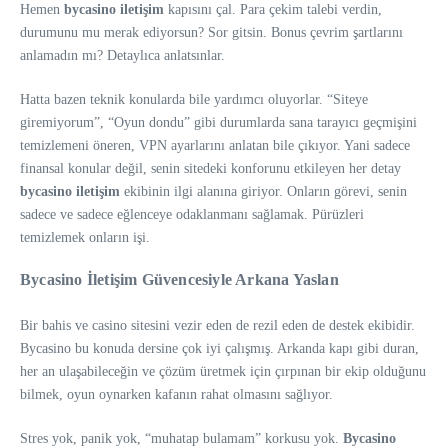
Hemen
bycasino iletişim
kapısını çal. Para çekim talebi verdin,
durumunu mu merak ediyorsun? Sor gitsin. Bonus çevrim şartlarını
anlamadın mı? Detaylıca anlatsınlar.
Hatta bazen teknik konularda bile yardımcı oluyorlar. “Siteye
giremiyorum”, “Oyun dondu” gibi durumlarda sana tarayıcı geçmişini
temizlemeni öneren, VPN ayarlarını anlatan bile çıkıyor. Yani sadece
finansal konular değil, senin sitedeki konforunu etkileyen her detay
bycasino iletişim
ekibinin ilgi alanına giriyor. Onların görevi, senin
sadece ve sadece eğlenceye odaklanmanı sağlamak. Pürüzleri
temizlemek onların işi.
Bycasino İletişim Güvencesiyle Arkana Yaslan
Bir bahis ve casino sitesini vezir eden de rezil eden de destek ekibidir.
Bycasino bu konuda dersine çok iyi çalışmış. Arkanda kapı gibi duran,
her an ulaşabileceğin ve çözüm üretmek için çırpınan bir ekip olduğunu
bilmek, oyun oynarken kafanın rahat olmasını sağlıyor.
Stres yok, panik yok, “muhatap bulamam” korkusu yok.
Bycasino