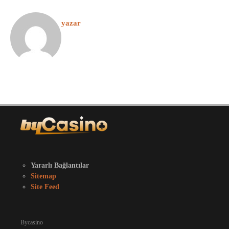
yazar
Yararlı Bağlantılar
Sitemap
Site Feed
Bycasino