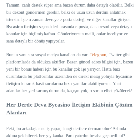
Tamam, canlı destek süper ama bazen durum daha detaylı olabilir. Belki
bir dekont göndermen gerekir, belki de uzun uzun derdini anlatmak
istersin. İşte o zaman devreye e-posta desteği ve diğer kanallar giriyor.
Bycasino iletişim
seçenekleri arasında e-posta, daha resmi veya detaylı
konular için biçilmiş kaftan. Gönderiyorsun maili, onlar inceliyor ve
sana detaylı bir dönüş yapıyorlar.
Bunun yanı sıra sosyal medya kanalları da var.
Telegram
, Twitter gibi
platformlarda da oldukça aktifler. Bazen güncel adres bilgisi için, bazen
yeni bir bonus haberi için bu kanallar çok işe yarıyor. Hatta bazı
durumlarda bu platformlar üzerinden de direkt mesaj yoluyla
bycasino
iletişim
kurarak basit sorularına hızlı yanıtlar alabiliyorsun. Yani
adamlar her yeri sarmış durumda, kaçışın yok, o sorun elbet çözülecek!
Her Derde Deva Bycasino İletişim Ekibinin Çözüm
Alanları
Peki, bu arkadaşlar ne iş yapar, hangi dertlere derman olur? Aslında
aklına gelebilecek her şey kanka. Para yatırdın hesaba geçmedi mi?