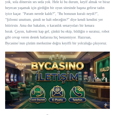
yok, sola dönersin ses seda yok. Hele ki bu durum, keyif almak ve biraz
heyecan yaşamak için girdiğin bir oyun sitesinde başına gelirse tadın
iyice kaçar. “Param nerede kaldı?”, “Bu bonusun kuralı neydi?”,
“Şifremi unuttum, şimdi ne halt edeceğim?” diye kendi kendini yer
bitirirsin. Ama dur bakalım, o karanlık senaryoları bir kenara
bırak. Çayını, kahveni kap gel; çünkü bu ekip, bildiğin o suratsız, robot
gibi cevap veren destek hatlarına hiç benzemiyor. Hazırsan,
Bycasino’nun çözüm merkezine doğru keyifli bir yolculuğa çıkıyoruz.