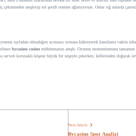
rı, sana o amansız maratonda devasa bir siber nefes ve sınırsız lüks cephane h
ç çekinmeden ateşleyip sol şeridi resmen ağlatıyorsun. Onlar sığ sularda çaresi
izyonsuz tayfadan olmadığını acımasız ormana kükreyerek kanıtlama vaktin nihay
enilmez
bycasino casino
mühimmatını ateşle. Oyunun momentumunu tamamen s
üks serveti korunaklı köşene büyük bir neşeyle çekerken, küllerinden doğarak z
Next Article
Bycasino Spor Analizi