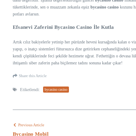
daha değerlidir. İştahla değerlendirdiğin güncel
bycasino casino
imkanla
tükettiklerinde, sen o muazzam zekanla eşsiz
bycasino casino
kozunu hi
potları avlarsın.
Efsanevi Zaferini Bycasino Casino İle Kutla
Artık cılız bakiyelerle yetinip her pürüzde hevesi kursağında kalan o v
yapıp, o inatçı sistemleri fütursuzca dize getirirken cephaneliğindeki y
kendi çöplüklerinde feci şekilde hezimete uğrat. Fethettiğin o devasa l
ihtişamlı siber zaferin paha biçilemez tadını sonuna kadar çıkar!
Share this Article
Etiketlendi:
bycasino casino
Previous Article
Bycasino Mobil