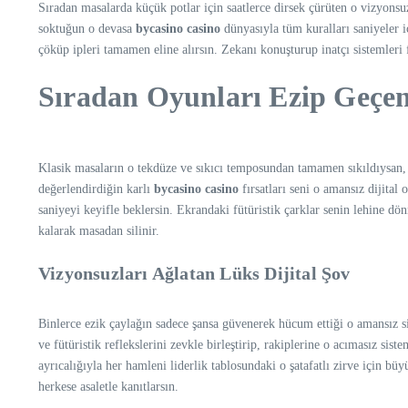
Sıradan masalarda küçük potlar için saatlerce dirsek çürüten o vizyonsu
soktuğun o devasa
bycasino casino
dünyasıyla tüm kuralları saniyeler i
çöküp ipleri tamamen eline alırsın. Zekanı konuşturup inatçı sistemleri 
Sıradan Oyunları Ezip Geçen
Klasik masaların o tekdüze ve sıkıcı temposundan tamamen sıkıldıysan,
değerlendirdiğin karlı
bycasino casino
fırsatları seni o amansız dijital
saniyeyi keyifle beklersin. Ekrandaki fütüristik çarklar senin lehine d
kalarak masadan silinir.
Vizyonsuzları Ağlatan Lüks Dijital Şov
Binlerce ezik çaylağın sadece şansa güvenerek hücum ettiği o amansız sib
ve fütüristik reflekslerini zevkle birleştirip, rakiplerine o acımasız s
ayrıcalığıyla her hamleni liderlik tablosundaki o şatafatlı zirve için büyü
herkese asaletle kanıtlarsın.