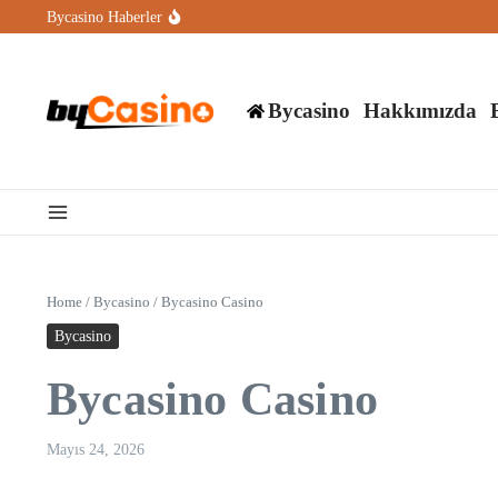
İçeriğe atla
Bycasino Haberler
Bycasino Casino Oyunları
Bycasino Spor Turnuvası
Bycasino Slot Turnuvası
Bycasino
Hakkımızda
Home
/
Bycasino
/
Bycasino Casino
Bycasino
Bycasino Casino
Mayıs 24, 2026