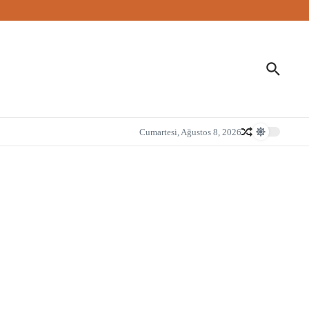
Cumartesi, Ağustos 8, 2026