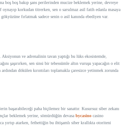
rana boş boş bakıp şans perilerinden mucize beklemek yerine, devreye
f oynayıp korkudan titrerken, sen o sarsılmaz asil fatih edanla masaya
nı gökyüzüne fırlatmak sadece senin o asil kanında ebediyen var.
. Aksiyonun ve adrenalinin tavan yaptığı bu lüks ekosistemde,
ını şaşırırken, sen sinsi bir tebessümle altın vuruşu yapacağın o elit
in ardından dökülen kırıntıları toplamakla çaresizce yetinmek zorunda
erin başarabileceği paha biçilemez bir sanattır. Kusursuz siber zekanı
kazançlar beklemek yerine, sömürdüğün devasa
bycasino
casino
a yırtıp atarken, fethettiğin bu ihtişamlı siber krallıkta otoriteni