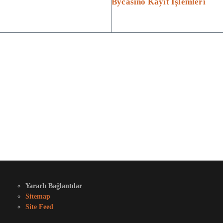
Bycasino Kayıt İşlemleri
Yararlı Bağlantılar
Sitemap
Site Feed