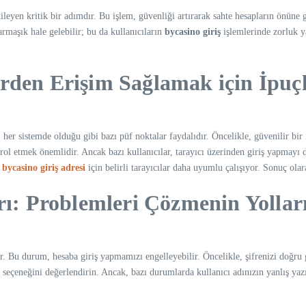
leyen kritik bir adımdır. Bu işlem, güvenliği artırarak sahte hesapların önüne g
rmaşık hale gelebilir; bu da kullanıcıların
bycasino giriş
işlemlerinde zorluk ya
rden Erişim Sağlamak için İpuçl
r sistemde olduğu gibi bazı püf noktalar faydalıdır. Öncelikle, güvenilir bir in
rol etmek önemlidir. Ancak bazı kullanıcılar, tarayıcı üzerinden giriş yapmayı 
,
bycasino giriş adresi
için belirli tarayıcılar daha uyumlu çalışıyor. Sonuç olar
arı: Problemleri Çözmenin Yollar
ardır. Bu durum, hesaba giriş yapmamızı engelleyebilir. Öncelikle, şifrenizi doğru
ma seçeneğini değerlendirin. Ancak, bazı durumlarda kullanıcı adınızın yanlış y