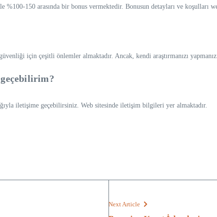
le %100-150 arasında bir bonus vermektedir. Bonusun detayları ve koşulları web 
n güvenliği için çeşitli önlemler almaktadır. Ancak, kendi araştırmanızı yapmanız
 geçebilirim?
ıyla iletişime geçebilirsiniz. Web sitesinde iletişim bilgileri yer almaktadır.
Next Article