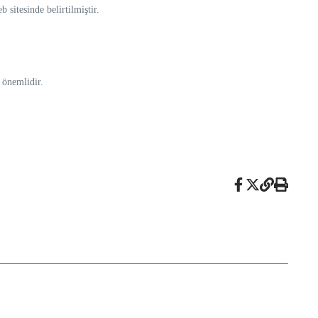
sitesinde belirtilmiştir.
 önemlidir.