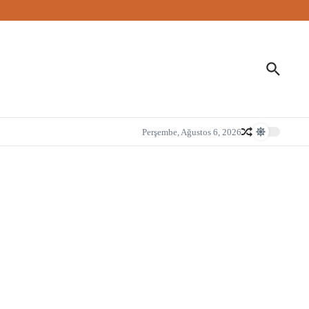
Perşembe, Ağustos 6, 2026