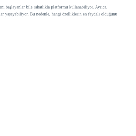
ni başlayanlar bile rahatlıkla platformu kullanabiliyor. Ayrıca,
ar yaşayabiliyor. Bu nedenle, hangi özelliklerin en faydalı olduğunu