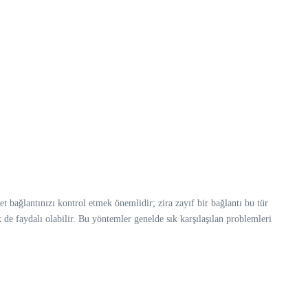
t bağlantınızı kontrol etmek önemlidir; zira zayıf bir bağlantı bu tür
k de faydalı olabilir. Bu yöntemler genelde sık karşılaşılan problemleri