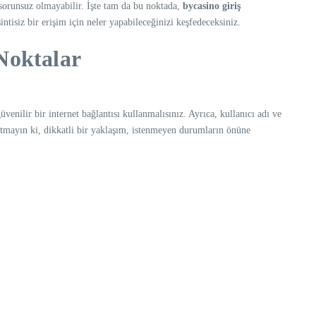
sorunsuz olmayabilir. İşte tam da bu noktada,
bycasino giriş
tisiz bir erişim için neler yapabileceğinizi keşfedeceksiniz.
Noktalar
venilir bir internet bağlantısı kullanmalısınız. Ayrıca, kullanıcı adı ve
utmayın ki, dikkatli bir yaklaşım, istenmeyen durumların önüne