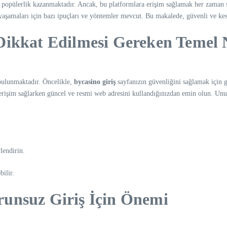
e popülerlik kazanmaktadır. Ancak, bu platformlara erişim sağlamak her zaman 
aşamaları için bazı ipuçları ve yöntemler mevcut. Bu makalede, güvenli ve kesin
Dikkat Edilmesi Gereken Temel 
bulunmaktadır. Öncelikle,
bycasino giriş
sayfanızın güvenliğini sağlamak için gü
za erişim sağlarken güncel ve resmi web adresini kullandığınızdan emin olun. Un
lendirin.
ilir.
runsuz Giriş İçin Önemi