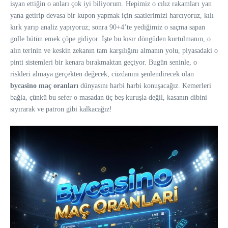
isyan ettiğin o anları çok iyi biliyorum. Hepimiz o cılız rakamları yan
yana getirip devasa bir kupon yapmak için saatlerimizi harcıyoruz, kılı
kırk yarıp analiz yapıyoruz; sonra 90+4’te yediğimiz o saçma sapan
golle bütün emek çöpe gidiyor. İşte bu kısır döngüden kurtulmanın, o
alın terinin ve keskin zekanın tam karşılığını almanın yolu, piyasadaki o
pinti sistemleri bir kenara bırakmaktan geçiyor. Bugün seninle, o
riskleri almaya gerçekten değecek, cüzdanını şenlendirecek olan
bycasino maç oranları
dünyasını harbi harbi konuşacağız. Kemerleri
bağla, çünkü bu sefer o masadan üç beş kuruşla değil, kasanın dibini
sıyırarak ve patron gibi kalkacağız!