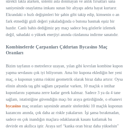
sürekli takla atarken, sistemi asla donmayan ve anlık fırsatları sana
saniyesinde onaylatma imkanı sunan bir altyapı adeta hayat kurtarır.
Ekrandaki o hızlı değişimleri bir şahin gibi takip edip, kimsenin o an
fark etmediği gizli değeri yakaladığında o butona basmak eşsiz bir
hazdır. Canlı bahis dediğimiz şey maçı sadece boş gözlerle izlemek
değil, sahadaki o yüksek enerjiyi anında cüzdanına indirme sanatıdır.
Kombinelerde Çarpanları Çıldırtan Bycasino Maç
Oranları
Bizim tayfanın o metrelerce uzayan, yılan gibi kıvrılan kombine kupon
yapma sevdasını çok iyi biliyorum. Ama bir kupona eklediğin her yeni
maç, o kuponun yatma riskini geometrik olarak biraz daha artırır. Oysa
elinin altında taş gibi sağlam çarpanlar varken, 10 maçlık o intihar
kuponlarını yapmana zerre kadar gerek kalmaz. Sadece 3 ya da 4 tane
sağlam, istatistiğine güvendiğin maçı bir araya getirdiğinde, o efsanevi
bycasino
maç oranları sayesinde amatör sitelerdeki 10 maçlık kuponun
kazancını anında, çok daha az riskle yakalarsın. İşi şansa bırakmadan,
sadece en çok inandığın maçlara odaklanarak kasanı katlamak bu
devirde en akıllıca iştir. Araya sırf “kanka oran biraz daha yükselsin”