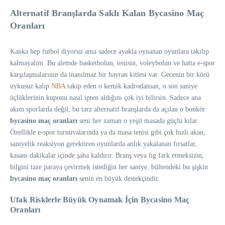
Alternatif Branşlarda Saklı Kalan Bycasino Maç
Oranları
Kanka hep futbol diyoruz ama sadece ayakla oynanan oyunlara takılıp
kalmayalım. Bu alemde basketbolun, tenisin, voleybolun ve hatta e-spor
karşılaşmalarının da inanılmaz bir hayran kitlesi var. Gecenin bir körü
uykusuz kalıp
NBA
takip eden o kemik kadrodansan, o son saniye
üçlüklerinin kuponu nasıl ipten aldığını çok iyi bilirsin. Sadece ana
akım sporlarda değil, bu tarz alternatif branşlarda da açılan o bonkör
bycasino maç oranları
seni her zaman o yeşil masada güçlü kılar.
Özellikle e-spor turnuvalarında ya da masa tenisi gibi çok hızlı akan,
saniyelik reaksiyon gerektiren oyunlarda anlık yakalanan fırsatlar,
kasanı dakikalar içinde şaha kaldırır. Branş veya lig fark etmeksizin,
bilgini taze paraya çevirmek istediğin her saniye, bültendeki bu şişkin
bycasino maç oranları
senin en büyük destekçindir.
Ufak Risklerle Büyük Oynamak İçin Bycasino Maç
Oranları