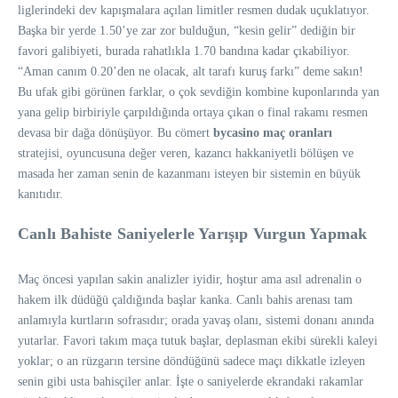
liglerindeki dev kapışmalara açılan limitler resmen dudak uçuklatıyor.
Başka bir yerde 1.50’ye zar zor bulduğun, “kesin gelir” dediğin bir
favori galibiyeti, burada rahatlıkla 1.70 bandına kadar çıkabiliyor.
“Aman canım 0.20’den ne olacak, alt tarafı kuruş farkı” deme sakın!
Bu ufak gibi görünen farklar, o çok sevdiğin kombine kuponlarında yan
yana gelip birbiriyle çarpıldığında ortaya çıkan o final rakamı resmen
devasa bir dağa dönüşüyor. Bu cömert
bycasino maç oranları
stratejisi, oyuncusuna değer veren, kazancı hakkaniyetli bölüşen ve
masada her zaman senin de kazanmanı isteyen bir sistemin en büyük
kanıtıdır.
Canlı Bahiste Saniyelerle Yarışıp Vurgun Yapmak
Maç öncesi yapılan sakin analizler iyidir, hoştur ama asıl adrenalin o
hakem ilk düdüğü çaldığında başlar kanka. Canlı bahis arenası tam
anlamıyla kurtların sofrasıdır; orada yavaş olanı, sistemi donanı anında
yutarlar. Favori takım maça tutuk başlar, deplasman ekibi sürekli kaleyi
yoklar; o an rüzgarın tersine döndüğünü sadece maçı dikkatle izleyen
senin gibi usta bahisçiler anlar. İşte o saniyelerde ekrandaki rakamlar