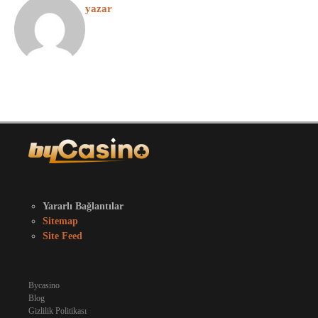
yazar
Yararlı Bağlantılar
Sitemap
Site Feed
Bycasino
Blog
Gizlilik Politikası