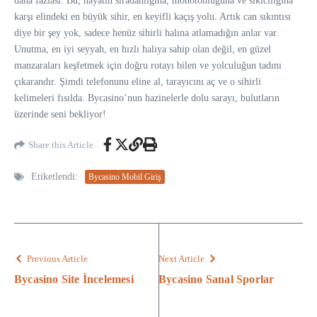
daha fazlası. Bu, hayatın sıradanlığına, monotonluğuna ve sıkıcılığına
karşı elindeki en büyük sihir, en keyifli kaçış yolu. Artık can sıkıntısı
diye bir şey yok, sadece henüz sihirli halına atlamadığın anlar var.
Unutma, en iyi seyyah, en hızlı halıya sahip olan değil, en güzel
manzaraları keşfetmek için doğru rotayı bilen ve yolculuğun tadını
çıkarandır. Şimdi telefonunu eline al, tarayıcını aç ve o sihirli
kelimeleri fısılda. Bycasino’nun hazinelerle dolu sarayı, bulutların
üzerinde seni bekliyor!
Share this Article
Etiketlendi:
Bycasino Mobil Giriş
Previous Article
Next Article
Bycasino Site İncelemesi
Bycasino Sanal Sporlar