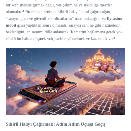
bir web sitesine girmek değil, yer çekimine ve sıkıcılığa meydan
okumaktır! Bu rehber, senin o “sihirli halıyı” nasıl çağıracağını,
“sarayın gizli ve güvenli koordinatlarını” nasıl bulacağını ve
Bycasino
mobil giriş
yaptıktan sonra o masalsı sarayda seni ne gibi hazinelerin
beklediğini, en samimi dille anlatacak. Kemerini bağlamana gerek yok,
çünkü bu halıda düşmek yok, sadece yükselmek ve kazanmak var!
Sihirli Halıyı Çağırmak: Adım Adım Uçuşa Geçiş