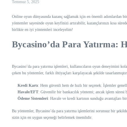
Temmuz 5, 2025
Online oyun dünyasında kazanç sağlamak için en önemli adımlardan bir
yöntemler sayesinde oyun keyfinizi artırabilir, kazançlarınızı kısa sür
birlikte en iyi yöntemleri inceleyelim!
Bycasino’da Para Yatırma: H
Bycasino’da para yatırma işlemleri, kullanıcıların oyun deneyimini kolay
çeken bu yöntemler, farklı ihtiyaçları karşılayacak şekilde tasarlanmış
Kredi Kartı
: Hem güvenli hem de hızlı bir seçenek. İşlemler genell
Havale/EFT
: Güvenilir bir bankacılık yöntemi; ancak işlem süresi b
Ödeme Sistemleri
: Havale ve kredi kartının sunduğu avantajları bir
Bu yöntemler, Bycasino’da para yatırma işlemlerini sorunsuz bir şekild
sizin için en uygun seçeneği belirlemek önemlidir.