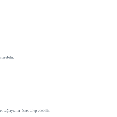
terebilir.
sağlayıcılar ücret talep edebilir.