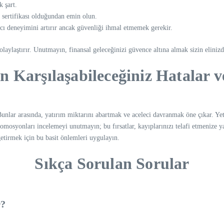
k şart.
L sertifikası olduğundan emin olun.
ıcı deneyimini artırır ancak güvenliği ihmal etmemek gerekir.
laylaştırır. Unutmayın, finansal geleceğinizi güvence altına almak sizin elinizd
n Karşılaşabileceğiniz Hatalar 
Bunlar arasında, yatırım miktarını abartmak ve aceleci davranmak öne çıkar. Yet
romosyonları incelemeyi unutmayın; bu fırsatlar, kayıplarınızı telafi etmenize y
 getirmek için bu basit önlemleri uygulayın.
Sıkça Sorulan Sorular
r?