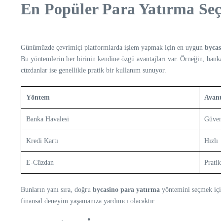
En Popüler Para Yatırma Seç
Günümüzde çevrimiçi platformlarda işlem yapmak için en uygun
bycas
Bu yöntemlerin her birinin kendine özgü avantajları var. Örneğin, banka 
cüzdanlar ise genellikle pratik bir kullanım sunuyor.
Yöntem
Avant
Banka Havalesi
Güvenl
Kredi Kartı
Hızlı
E-Cüzdan
Prati
Bunların yanı sıra, doğru
bycasino para yatırma
yöntemini seçmek için
finansal deneyim yaşamanıza yardımcı olacaktır.