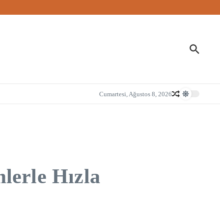
Cumartesi, Ağustos 8, 2026
lerle Hızla