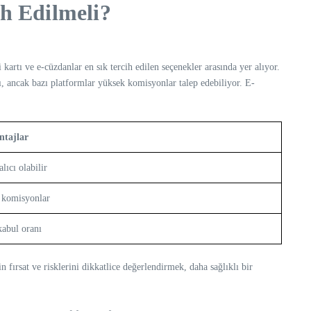
h Edilmeli?
artı ve e-cüzdanlar en sık tercih edilen seçenekler arasında yer alıyor.
lı, ancak bazı platformlar yüksek komisyonlar talep edebiliyor. E-
ntajlar
lıcı olabilir
 komisyonlar
kabul oranı
ırsat ve risklerini dikkatlice değerlendirmek, daha sağlıklı bir