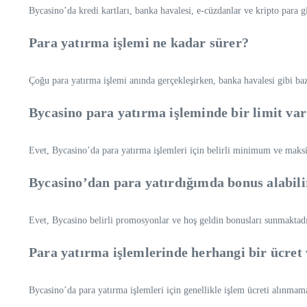
Bycasino’da kredi kartları, banka havalesi, e-cüzdanlar ve kripto para g
Para yatırma işlemi ne kadar sürer?
Çoğu para yatırma işlemi anında gerçekleşirken, banka havalesi gibi baz
Bycasino para yatırma işleminde bir limit va
Evet, Bycasino’da para yatırma işlemleri için belirli minimum ve maksi
Bycasino’dan para yatırdığımda bonus alabil
Evet, Bycasino belirli promosyonlar ve hoş geldin bonusları sunmaktadır
Para yatırma işlemlerinde herhangi bir ücret
Bycasino’da para yatırma işlemleri için genellikle işlem ücreti alınmama