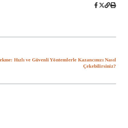
kme: Hızlı ve Güvenli Yöntemlerle Kazancınızı Nasıl
Çekebilirsiniz?