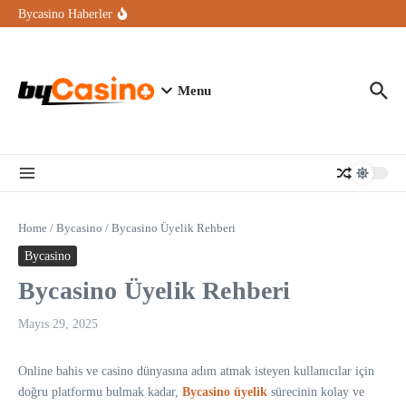
İçeriğe atla
Bycasino Casino Oyunları
Bycasino Haberler
Bycasino Spor Turnuvası
Bycasino Slot Turnuvası
Menu
Home
/
Bycasino
/
Bycasino Üyelik Rehberi
Bycasino
Bycasino Üyelik Rehberi
Mayıs 29, 2025
Online bahis ve casino dünyasına adım atmak isteyen kullanıcılar için
doğru platformu bulmak kadar,
Bycasino üyelik
sürecinin kolay ve