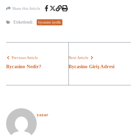
Share this Article
Etiketlendi:
bycasino üyelik
Previous Article
Next Article
Bycasino Nedir?
Bycasino Giriş Adresi
yazar