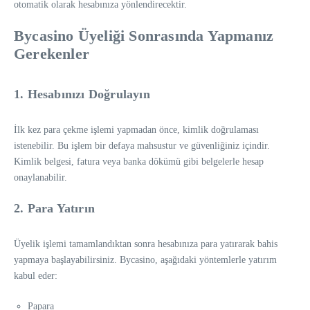
otomatik olarak hesabınıza yönlendirecektir.
Bycasino Üyeliği Sonrasında Yapmanız
Gerekenler
1. Hesabınızı Doğrulayın
İlk kez para çekme işlemi yapmadan önce, kimlik doğrulaması
istenebilir. Bu işlem bir defaya mahsustur ve güvenliğiniz içindir.
Kimlik belgesi, fatura veya banka dökümü gibi belgelerle hesap
onaylanabilir.
2. Para Yatırın
Üyelik işlemi tamamlandıktan sonra hesabınıza para yatırarak bahis
yapmaya başlayabilirsiniz. Bycasino, aşağıdaki yöntemlerle yatırım
kabul eder:
Papara