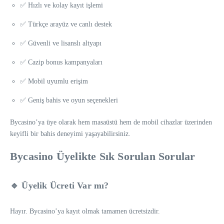
✅ Hızlı ve kolay kayıt işlemi
✅ Türkçe arayüz ve canlı destek
✅ Güvenli ve lisanslı altyapı
✅ Cazip bonus kampanyaları
✅ Mobil uyumlu erişim
✅ Geniş bahis ve oyun seçenekleri
Bycasino’ya üye olarak hem masaüstü hem de mobil cihazlar üzerinden
keyifli bir bahis deneyimi yaşayabilirsiniz.
Bycasino Üyelikte Sık Sorulan Sorular
🔹 Üyelik Ücreti Var mı?
Hayır. Bycasino’ya kayıt olmak tamamen ücretsizdir.