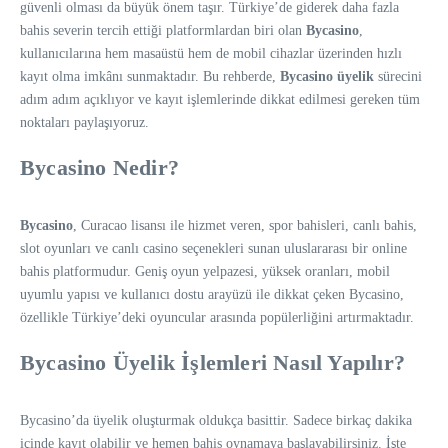
güvenli olması da büyük önem taşır. Türkiye’de giderek daha fazla
bahis severin tercih ettiği platformlardan biri olan
Bycasino
,
kullanıcılarına hem masaüstü hem de mobil cihazlar üzerinden hızlı
kayıt olma imkânı sunmaktadır. Bu rehberde,
Bycasino üyelik
sürecini
adım adım açıklıyor ve kayıt işlemlerinde dikkat edilmesi gereken tüm
noktaları paylaşıyoruz.
Bycasino Nedir?
Bycasino
, Curacao lisansı ile hizmet veren, spor bahisleri, canlı bahis,
slot oyunları ve canlı casino seçenekleri sunan uluslararası bir online
bahis platformudur. Geniş oyun yelpazesi, yüksek oranları, mobil
uyumlu yapısı ve kullanıcı dostu arayüzü ile dikkat çeken Bycasino,
özellikle Türkiye’deki oyuncular arasında popülerliğini artırmaktadır.
Bycasino Üyelik İşlemleri Nasıl Yapılır?
Bycasino’da üyelik oluşturmak oldukça basittir. Sadece birkaç dakika
içinde kayıt olabilir ve hemen bahis oynamaya başlayabilirsiniz. İşte