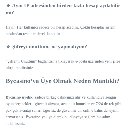
🔹 Aynı IP adresinden birden fazla hesap açılabilir
mi?
Hayır. Her kullanıcı sadece bir hesap açabilir. Çoklu hesaplar sistem
tarafından tespit edilerek kapatılır.
🔹 Şifreyi unuttum, ne yapmalıyım?
“Şifremi Unuttum” bağlantısına tıklayarak e-posta üzerinden yeni şifre
oluşturabilirsiniz.
Bycasino’ya Üye Olmak Neden Mantıklı?
Bycasino üyelik
, sadece birkaç dakikanızı alır ve kullanıcıya zengin
oyun seçenekleri, güvenli altyapı, avantajlı bonuslar ve 7/24 destek gibi
pek çok avantaj sunar. Eğer siz de güvenilir bir online bahis deneyimi
arıyorsanız, Bycasino’ya üye olarak bu dünyaya sağlam bir adım
atabilirsiniz.