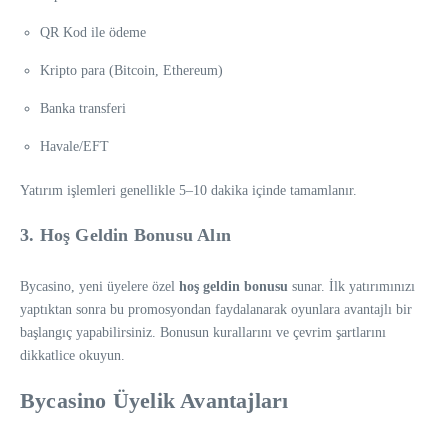
QR Kod ile ödeme
Kripto para (Bitcoin, Ethereum)
Banka transferi
Havale/EFT
Yatırım işlemleri genellikle 5–10 dakika içinde tamamlanır.
3. Hoş Geldin Bonusu Alın
Bycasino, yeni üyelere özel
hoş geldin bonusu
sunar. İlk yatırımınızı
yaptıktan sonra bu promosyondan faydalanarak oyunlara avantajlı bir
başlangıç yapabilirsiniz. Bonusun kurallarını ve çevrim şartlarını
dikkatlice okuyun.
Bycasino Üyelik Avantajları