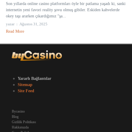
Son yıllarda online casino platformları öyle bir patlama yaşadı ki, sanki
internetin yeni favori reality şovu olmuş gibiler. Eskiden kahvelerde
okey taşı ararken çıkardığımız “şa...
yazar
Ağustos 31, 2025
Read More
Yararlı Bağlantılar
Sitemap
Site Feed
Bycasino
Blog
Gizlilik Politikası
Hakkımızda