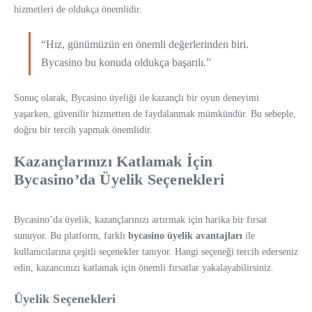
hizmetleri de oldukça önemlidir.
“Hız, günümüzün en önemli değerlerinden biri.
Bycasino bu konuda oldukça başarılı.”
Sonuç olarak, Bycasino üyeliği ile kazançlı bir oyun deneyimi
yaşarken, güvenilir hizmetten de faydalanmak mümkündür. Bu sebeple,
doğru bir tercih yapmak önemlidir.
Kazançlarınızı Katlamak İçin
Bycasino’da Üyelik Seçenekleri
Bycasino’da üyelik, kazançlarınızı artırmak için harika bir fırsat
sunuyor. Bu platform, farklı
bycasino üyelik avantajları
ile
kullanıcılarına çeşitli seçenekler tanıyor. Hangi seçeneği tercih ederseniz
edin, kazancınızı katlamak için önemli fırsatlar yakalayabilirsiniz.
Üyelik Seçenekleri