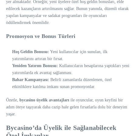
yer almaktadır. Örneğin; yeni üyelere özel hoş geldin bonusları, elde
edilecek kazançların artırılmasını sağlar. Bunun yanında, düzenli olarak
yapılan kampanyalar ve sadakat programları ile oyuncuları
ödüllendirmek önemlidir.
Promosyon ve Bonus Türleri
Hoş Geldin Bonusu:
Yeni kullanıcılar için sunulan, ilk
yatırımlarını artıran bir fırsat.
Yeniden Yatırım Bonusu:
Kullanıcıların hesaplarına yaptıkları yeni
yatırımlarda ek avantaj sağlanması.
Bahar Kampanyası:
Belirli zamanlarda düzenlenen, özel
etkinliklere katılma imkanı sunan promosyonlar.
Özetle,
bycasino üyelik avantajları
ile oyuncular, oyun keyfini bir
adım öteye taşıyarak daha cazip hale gelen fırsatlarla dolu bir deneyim
yaşar.
Bycasino’da Üyelik ile Sağlanabilecek
Özel İmkanlar