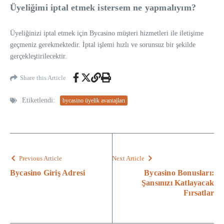
Üyeliğimi iptal etmek istersem ne yapmalıyım?
Üyeliğinizi iptal etmek için Bycasino müşteri hizmetleri ile iletişime
geçmeniz gerekmektedir. İptal işlemi hızlı ve sorunsuz bir şekilde
gerçekleştirilecektir.
Share this Article
Etiketlendi:
bycasino üyelik avantajları
Previous Article
Next Article
Bycasino Giriş Adresi
Bycasino Bonusları:
Şansınızı Katlayacak
Fırsatlar