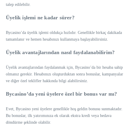
talep edilebilir.
Üyelik işlemi ne kadar sürer?
Bycasino’da üyelik işlemi oldukça hızlıdır. Genellikle birkaç dakikada
tamamlanır ve hemen hesabınızı kullanmaya başlayabilirsiniz.
Üyelik avantajlarından nasıl faydalanabilirim?
Üyelik avantajlarından faydalanmak için, Bycasino’da bir hesaba sahip
olmanız gerekir. Hesabınızı oluşturduktan sonra bonuslar, kampanyalar
ve diğer özel teklifler hakkında bilgi alabilirsiniz.
Bycasino’da yeni üyelere özel bir bonus var mı?
Evet, Bycasino yeni üyelere genellikle hoş geldin bonusu sunmaktadır.
Bu bonuslar, ilk yatırımınıza ek olarak ekstra kredi veya bedava
döndürme şeklinde olabilir.