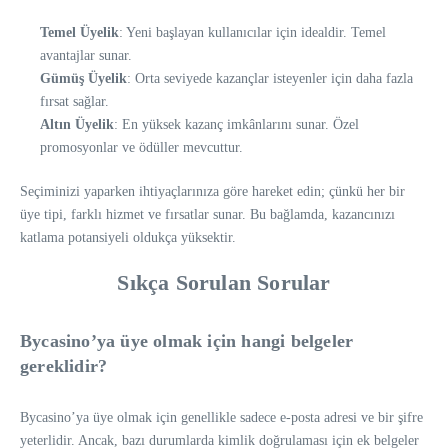
Temel Üyelik
: Yeni başlayan kullanıcılar için idealdir. Temel
avantajlar sunar.
Gümüş Üyelik
: Orta seviyede kazançlar isteyenler için daha fazla
fırsat sağlar.
Altın Üyelik
: En yüksek kazanç imkânlarını sunar. Özel
promosyonlar ve ödüller mevcuttur.
Seçiminizi yaparken ihtiyaçlarınıza göre hareket edin; çünkü her bir
üye tipi, farklı hizmet ve fırsatlar sunar. Bu bağlamda, kazancınızı
katlama potansiyeli oldukça yüksektir.
Sıkça Sorulan Sorular
Bycasino’ya üye olmak için hangi belgeler
gereklidir?
Bycasino’ya üye olmak için genellikle sadece e-posta adresi ve bir şifre
yeterlidir. Ancak, bazı durumlarda kimlik doğrulaması için ek belgeler